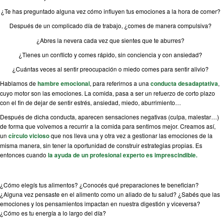
¿Te has preguntado alguna vez cómo influyen tus emociones a la hora de comer?
Después de un complicado día de trabajo, ¿comes de manera compulsiva?
¿Abres la nevera cada vez que sientes que te aburres?
¿Tienes un conflicto y comes rápido, sin conciencia y con ansiedad?
¿Cuántas veces al sentir preocupación o miedo comes para sentir alivio?
Hablamos de
hambre emocional
, para referirnos a una
conducta desadaptativa
,
cuyo motor son las emociones. La comida, pasa a ser un refuerzo de corto plazo
con el fin de dejar de sentir estrés, ansiedad, miedo, aburrimiento…
Después de dicha conducta, aparecen sensaciones negativas (culpa, malestar…)
de forma que volvemos a recurrir a la comida para sentirnos mejor. Creamos así,
un
círculo vicioso
que nos lleva una y otra vez a gestionar las emociones de la
misma manera, sin tener la oportunidad de construir estrategias propias. Es
entonces cuando
la ayuda de un profesional experto es imprescindible.
¿Cómo elegís tus alimentos? ¿Conocés qué preparaciones te benefician?
¿Alguna vez pensaste en el alimento como un aliado de tu salud? ¿Sabés que las
emociones y los pensamientos impactan en nuestra digestión y viceversa?
¿Cómo es tu energía a lo largo del día?