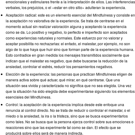
emocionales y estimulares frente a la interpretación de ellos. Las interferencias
verbales, los prejuicios, o el «estar en otro sitio» adulteran la experiencia.
Aceptación radical: este es un elemento esencial del Mindfulness y consiste en
la aceptación no valorativa de la experiencia. Se trata de centrarse en el
momento actual sin realizar valoración alguna y aceptando la experiencia
como se da. Lo positivo y negativo, lo perfecto e imperfecto son aceptados
como experiencias naturales y normales. Este esfuerzo por no valorar y
aceptar posibilita no rechazarlas: el enfado, el malestar, por ejemplo, no son
algo de lo que haya que huir sino que forman parte de la experiencia humana.
Esto contradice en gran medida los mensajes transmitidos socialmente que
indican que el malestar es negativo, que debe buscarse la reducción de la
ansiedad, controlar el estrés, reducir los pensamientos negativos.
Elección de la experiencia: las personas que practican Mindfulness eligen de
manera activa sobre qué actuar, qué mirar, en qué centrarse. Que una
situación sea vivida y caracterizada no significa que no sea elegida. Una vez
que la situación ha sido elegida debe experimentarse siguiendo los elementos
esenciales del Mindfulness.
Control: la aceptación de la experiencia implica desde este enfoque una
renuncia al control directo. No se trata de reducir o controlar el malestar, o el
miedo o la ansiedad, la ira o la tristeza, sino que se busca experimentarlos
como tales. No se busca que la persona ejerza control sobre sus emociones o
reacciones sino que las experimente tal como se dan. El efecto que se
producirá sobre ellos será de manera indirecta.