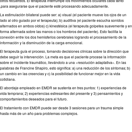
otros recuerdos. El terapeuta interrumpe los movimientos oculares cada tanto
,para asegurarse que el paciente esté procesando adecuadamente.
La estimulación bilateral puede ser: a) visual (el paciente mueve los ojos de un
lado al otro guiado por el terapeuta); b) auditiva (el paciente escucha sonidos
alternados en ambos oídos) c) kinestésica (el terapeuta golpetea suavemente y en
forma alternada sobre las manos o los hombros del paciente). Esto facilita la
conexión entre los dos hemisferios cerebrales logrando el procesamiento de la
información y la disminución de la carga emocional.
El terapeuta guía el proceso, tomando decisiones clínicas sobre la dirección que
debe seguir la intervención. La meta es que el paciente procese la información
sobre el incidente traumático, llevándolo a una «resolución adaptativa». En las
palabras de Francine Shapiro, esto significa: a) una reducción de los síntomas; b)
un cambio en las creencias y c) la posibilidad de funcionar mejor en la vida
cotidiana.
El abordaje empleado en EMDR se sustenta en tres puntos: 1) experiencias de
vida temprana; 2) experiencias estresantes del presente y 3) pensamientos y
comportamientos deseados para el futuro.
El tratamiento con EMDR puede ser desde 3 sesiones para un trauma simple
hasta más de un año para problemas complejos.