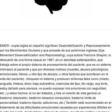
EMDR –cuyas siglas en español significan Desensibilización y Reprocesamiento
por los Movimientos Oculares y que procede de sus acrónimas inglesas (Eye
Movement Desensibilization and Reprocessing), cuya autora Francine Shapiro, lo
descubrió de una forma casual en 1987, es un abordaje psiterapeútico, que
trabaja sobre el propio sistema de procesamiento del paciente, que es un sistema
intrínseco al paciente y que por diversos motivos (muertes, abusos psicológicos,
emocionales, físicos, u otro tipo de abusos, u otros factores que acontecen en la
vida del paciente) , bloquean el sistema y producen síntomas tales como (miedo,
angustia, tristeza, dolor, baja autoestima, creencias del tipo, No valgo, soy tonto,
estoy dañado para siempre, no puedo expresar mis emociones con seguridad,
etc. ) y estos hechos, al no ser tratados, y tras un evento de vida genera un
trastorno (depresión, trastorno obsesivo compulsivo, trastorno límite de
personalidad, trastorno bipolar, adicciones, etc.) También está recomendado en el
tratamiento de las dificultades emocionales causadas por experiencias difíciles en
la vida del sujeto, desde fobias, ataques de pánico, muerte traumática y duelos o