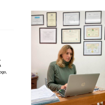
,
a
logo,