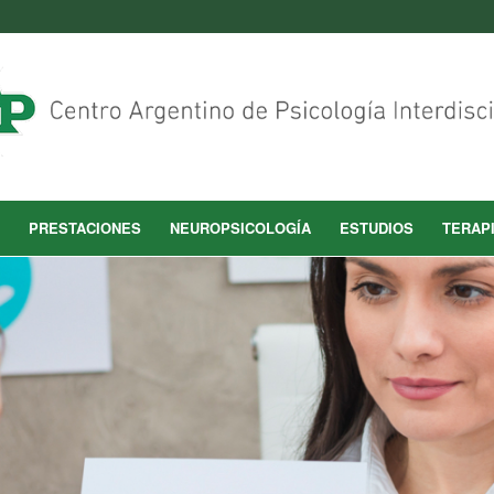
PRESTACIONES
NEUROPSICOLOGÍA
ESTUDIOS
TERAP
EL EQUIPO
ano que se unen para brindarle una atención contenedora e 
jamos sinergicamente para ofrecerle la posibilidad de que ob